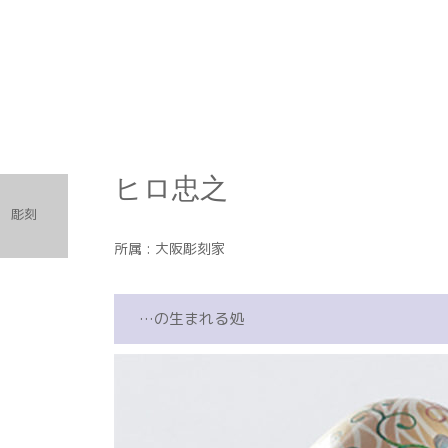
ヒロ忠之
彫刻
所属 : 大阪彫刻家
…の生まれる処