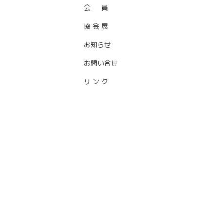
会 員
■ 概 略
■ 組 織
■ 役 員
協 会 展
■ 日本画
■ 洋 画
■ 彫 刻
■ 工 芸
■ 書 芸
■ 写 真
お知らせ
お問い合せ
リ ン ク