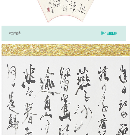
杜甫詩
第48回展