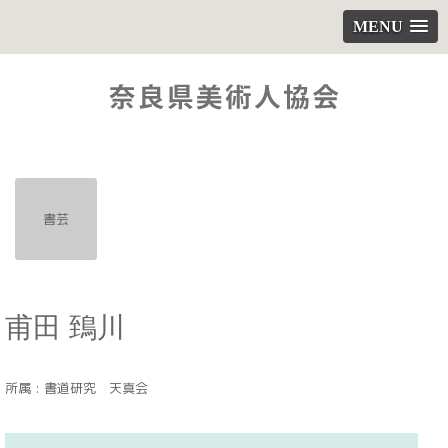
MENU
書芸
甫田 鵄川
所属 : 書道研究 天真会