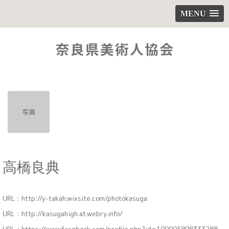
MENU
写真
高橋良典
URL :
http://y-takah.wixsite.com/photokasuga
URL :
http://kasugahigh.at.webry.info/