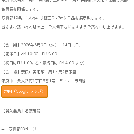
奈良市美術館 第1・第2展示室において第17回奈良県美術人協会写真部
会員展を開催します。
写真部19名、1人あたり壁面5〜7mに作品を展示致します。
皆さまお誘いあわせの上、ご来場下さいますようご案内申し上げます。
【会 期】2026年6月9日（火）〜14日（日）
【開館日】AM.10:00～PM.5:00
（初日はPM.1:00から/ 最終日は PM.4:00 まで）
【会 場】奈良市美術館 第1・第2展示室
奈良市二条大路南1丁目3番1号 ミ・ナーラ5階
地図（Google マップ）
【新入会員】近藤芳嗣
➡
写真部FBページ